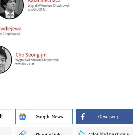
ij
Google News
Obserwuj
Skopiuj link
Zgłoś błąd na stronie