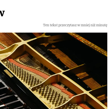
w
Ten tekst przeczytasz w mniej niż minutę