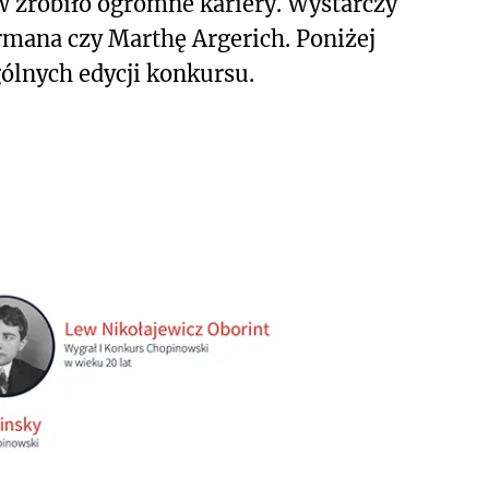
w zrobiło ogromne kariery. Wystarczy
mana czy Marthę Argerich. Poniżej
ólnych edycji konkursu.