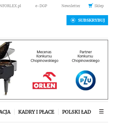
INFORLEX.pl
e-DGP
Newsletter
Sklep
SUBSKRYBUJ
ACJA
KADRY I PŁACE
POLSKI ŁAD